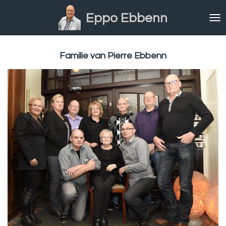
Ga
Eppo Ebbenn
direct
naar
de
hoofdinhoud
Familie van Pierre Ebbenn