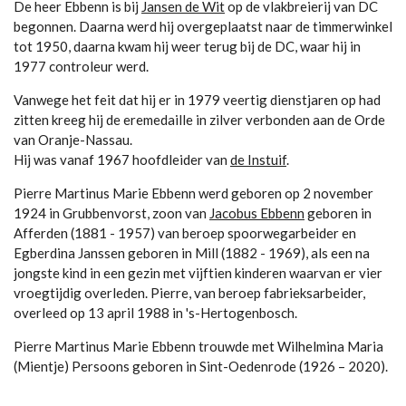
De heer Ebbenn is bij
Jansen de Wit
op de vlakbreierij van DC
begonnen. Daarna werd hij overgeplaatst naar de timmerwinkel
tot 1950, daarna kwam hij weer terug bij de DC, waar hij in
1977 controleur werd.
Vanwege het feit dat hij er in 1979 veertig dienstjaren op had
zitten kreeg hij de eremedaille in zilver verbonden aan de Orde
van Oranje-Nassau.
Hij was vanaf 1967 hoofdleider van
de Instuif
.
Pierre Martinus Marie Ebbenn werd geboren op 2 november
1924 in Grubbenvorst, zoon van
Jacobus Ebbenn
geboren in
Afferden (1881 - 1957) van beroep spoorwegarbeider en
Egberdina Janssen geboren in Mill (1882 - 1969), als een na
jongste kind in een gezin met vijftien kinderen waarvan er vier
vroegtijdig overleden. Pierre, van beroep fabrieksarbeider,
overleed op 13 april 1988 in 's-Hertogenbosch.
Pierre Martinus Marie Ebbenn trouwde met Wilhelmina Maria
(Mientje) Persoons geboren in Sint-Oedenrode (1926 – 2020).